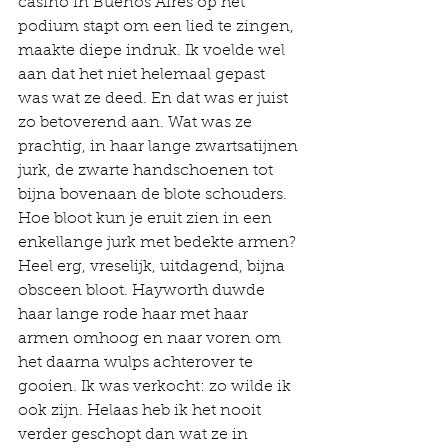
casino in Buenos Aires op het 
podium stapt om een lied te zingen, 
maakte diepe indruk. Ik voelde wel 
aan dat het niet helemaal gepast 
was wat ze deed. En dat was er juist 
zo betoverend aan. Wat was ze 
prachtig, in haar lange zwartsatijnen 
jurk, de zwarte handschoenen tot 
bijna bovenaan de blote schouders. 
Hoe bloot kun je eruit zien in een 
enkellange jurk met bedekte armen? 
Heel erg, vreselijk, uitdagend, bijna 
obsceen bloot. Hayworth duwde 
haar lange rode haar met haar 
armen omhoog en naar voren om 
het daarna wulps achterover te 
gooien. Ik was verkocht: zo wilde ik 
ook zijn. Helaas heb ik het nooit 
verder geschopt dan wat ze in 