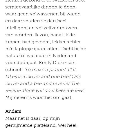
zichzelf gezond te ontwikkelen door 
semigevaarlijke dingen te doen 
waar geen volwassenen bij waren 
en daar zouden ze dan heel 
intelligent en vol zelfvertrouwen 
van worden. Ik zou, nadat ik de 
kippen had gevoerd, lekker achter 
m’n laptopje gaan zitten. Dicht bij de 
natuur of wat daar in Nederland 
voor doorgaat. Emily Dickinson 
schreef: 
‘To make a prairie/ all it 
takes is a clover and one bee/ One 
clover and a bee and reverie/ The 
reverie alone will do if bees are few’. 
Mijmeren is waar het om gaat.
Anders
Maar het is daar, op mijn 
gemijmerde platteland, wel heel, 