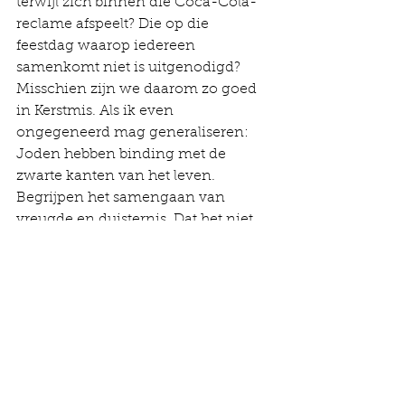
terwijl zich binnen die Coca-Cola-
reclame afspeelt? Die op die 
feestdag waarop iedereen 
samenkomt niet is uitgenodigd?   
Misschien zijn we daarom zo goed 
in Kerstmis. Als ik even 
ongegeneerd mag generaliseren: 
Joden hebben binding met de 
zwarte kanten van het leven. 
Begrijpen het samengaan van 
vreugde en duisternis. Dat het niet 
anders kan.
Bij ons thuis schalt al dagen de hit 
Kerst met de fam
 van zangeres 
Merol door het huis. Ze heeft in het 
lied en de bijbehorende clip 
weergaloos vorm gegeven aan die 
dubbelzinnigheid. Gezellig terug 
naar je ouders omdat het uit is met 