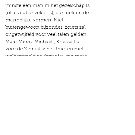
minste één man in het gezelschap is 
(of als dat onzeker is), dan gelden de 
mannelijke vormen. Niet 
buitengewoon bijzonder, zoiets zal 
ongetwijfeld voor veel talen gelden. 
Maar Merav Michaeli, Knessetlid 
voor de Zionistische Unie, erudiet, 
welbespraakt en feminist, zeg maar 
de Israëlische Femke Halsema, 
neemt er geen genoegen mee. Als 
zij spreekt gebruikt zij consequent 
zowel het vrouwelijke als het 
mannelijke meervoud en noemt 
daarbij het vrouwelijke eerst. Naar ik 
aanneem om de balans te herstellen. 
Ook zegt ze overal waar dat van 
toepassing is: ‘zij of hij’ en ‘haar of 
zijn’. Haar taalgebruik is daarmee 